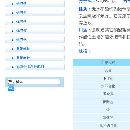
分子式：
Ca(NO
)
分子
3
2
硝酸镁
性质：
无水硝酸钙为微带
硝酸锌
发生燃烧和爆炸。它克服
硫酸镁
存放放。
用途：
是制造其它硝酸盐
硫酸铵
作酸性土壤的速效肥料和
硝酸钠
钙。
亚硝酸钠
规格：
亚硝酸钙
主要指标
氮磷钾水溶性肥料
含量
PH值
水不容物
重金属
硫酸盐
铁
氯化物
氧化钙含量