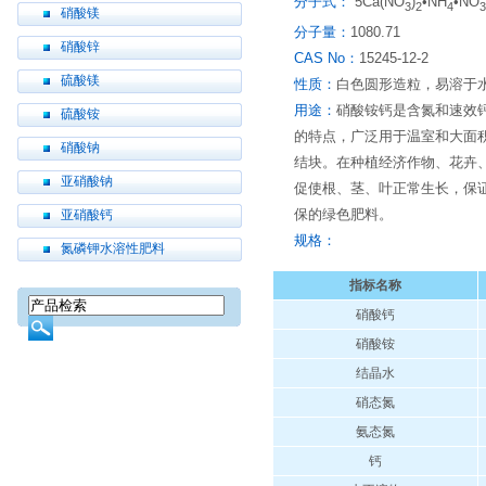
分子式：
5Ca(NO
)
•NH
•NO
3
2
4
3
硝酸镁
分子量：
1080.71
硝酸锌
CAS No：
15245-12-2
硫酸镁
性质：
白色圆形造粒，易溶于
用途：
硝酸铵钙是含氮和速效
硫酸铵
的特点，广泛用于温室和大面
硝酸钠
结块。在种植经济作物、花卉
亚硝酸钠
促使根、茎、叶正常生长，保
保的绿色肥料。
亚硝酸钙
规格：
氮磷钾水溶性肥料
指标名称
硝酸钙
硝酸铵
结晶水
硝态氮
氨态氮
钙