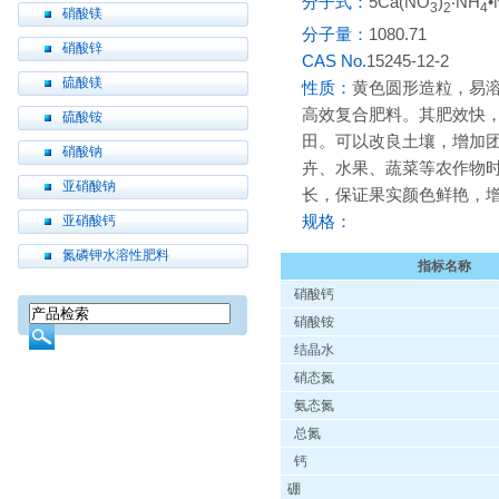
分子式：
5Ca(NO
)
‧NH
•
3
2
4
硝酸镁
分子量：
1080.71
硝酸锌
CAS No.
15245-12-2
硫酸镁
性质：
黄色圆形造粒，易溶
高效复合肥料。其肥效快
硫酸铵
田。可以改良土壤，增加
硝酸钠
卉、水果、蔬菜等农作物
亚硝酸钠
长，保证果实颜色鲜艳，
规格：
亚硝酸钙
氮磷钾水溶性肥料
指标名称
硝酸钙
硝酸铵
结晶水
硝态氮
氨态氮
总氮
钙
硼